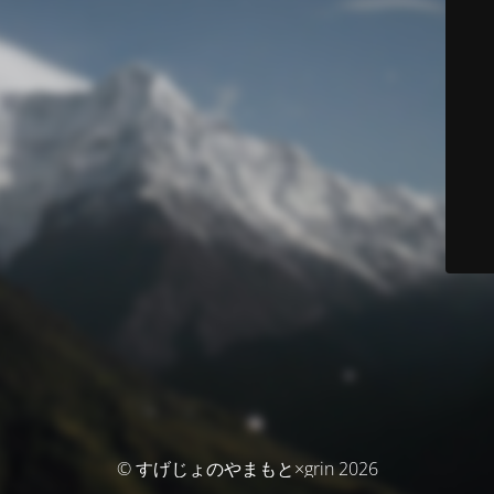
© すげじょのやまもと×grin 2026